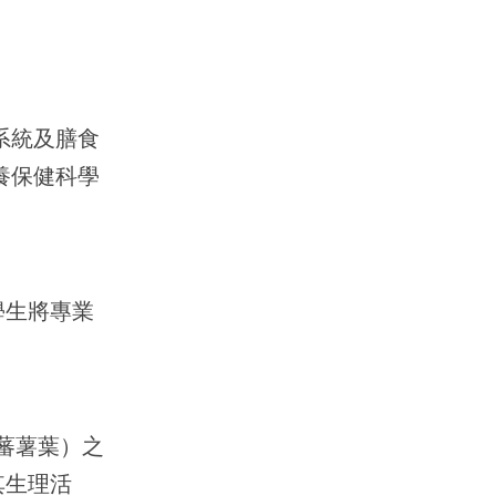
系統及膳食
養保健科學
學生將專業
色蕃薯葉）之
其生理活