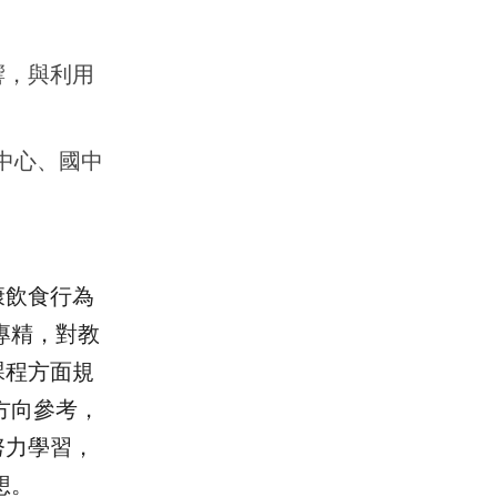
影響，與利用
中心、國中
康飲食行為
專精，對教
課程方面規
方向參考，
努力學習，
想。