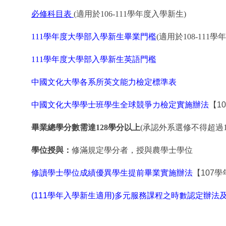
必修科目表
(適用於
106-111
學年度入學新生)
111
學年度大學部入學新生畢業門檻
(適用於
108-111
學年
111
學年度大學部入學新生英語門檻
中國文化大學各系所英文能力檢定標準表
中國文化大學學士班學生全球競爭力檢定實施辦法
【1
畢業總學分數需達
128
學分以上
(承認外系選修不得超過1
學位授與：
修滿規定學分者，授與農學士學位
修讀學士學位成績優異學生提前畢業實施辦法
【107
(111學年入學新生適用)多元服務課程之時數認定辦法