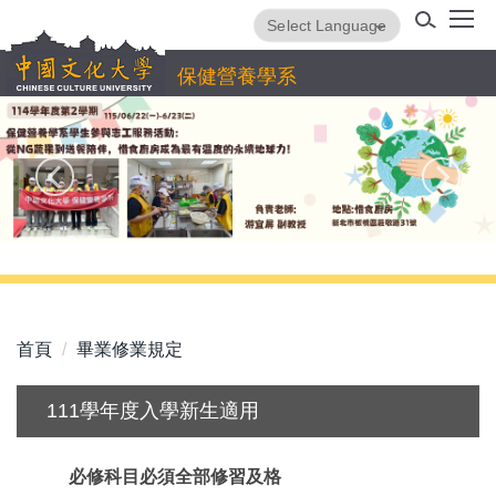
跳
Powered by
Translate
到
主
保健營養學系
要
內
容
區
首頁
畢業修業規定
111學年度入學新生適用
必修科目必須全部修習及格