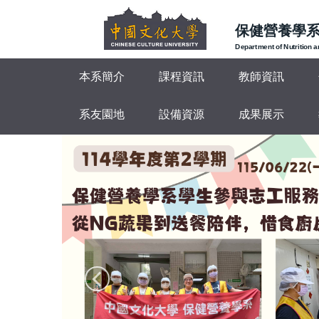
跳
到
保健營養學
主
Department of Nutrition 
要
本系簡介
課程資訊
教師資訊
內
容
區
系友園地
設備資源
成果展示