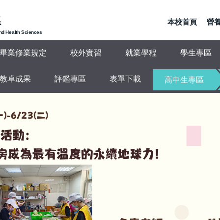
系
本校首頁
營養
and Health Sciences
畢業修業規定
校外實習
就業學程
學生專區
教卓成果
評鑑專區
表單下載
高中生專區