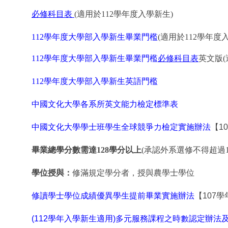
必修科目表
(
適用於
112
學年度入學新生
)
112
學年度大學部入學新生畢業門檻
(適用於
112
學年度入
112
學年度大學部入學新生畢業門檻
必修科目表
英文版
112
學年度大學部入學新生英語門檻
中國文化大學各系所英文能力檢定標準表
中國文化大學學士班學生全球競爭力檢定實施辦法
【1
畢業總學分數需達
128
學分以上
(承認外系選修不得超過1
學位授與：
修滿規定學分者，授與農學士學位
修讀學士學位成績優異學生提前畢業實施辦法
【107
(112學年入學新生適用)多元服務課程之時數認定辦法