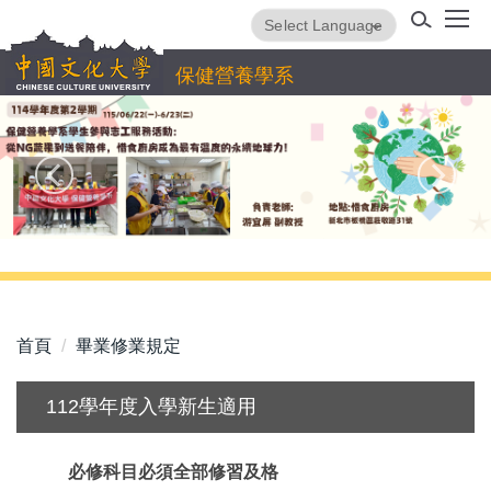
跳
Powered by
Translate
到
主
保健營養學系
要
內
容
區
首頁
畢業修業規定
112學年度入學新生適用
必修科目必須全部修習及格