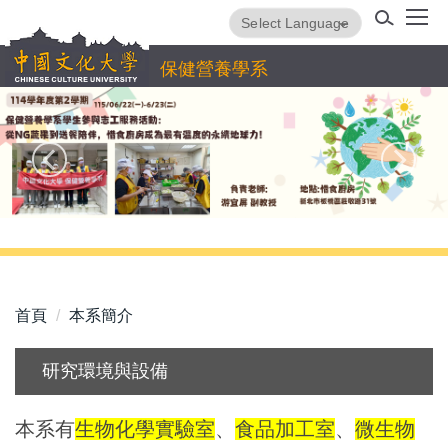
跳
Powered by
Translate
到
主
保健營養學系
要
內
容
區
首頁
本系簡介
研究環境與設備
本系有
生物化學實驗室
、
食品加工室
、
微生物