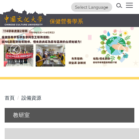
跳
Powered by
Translate
到
主
保健營養學系
要
內
容
區
首頁
設備資源
教研室