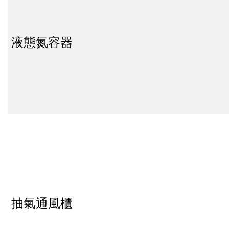
液態氮容器
抽氣通風櫃