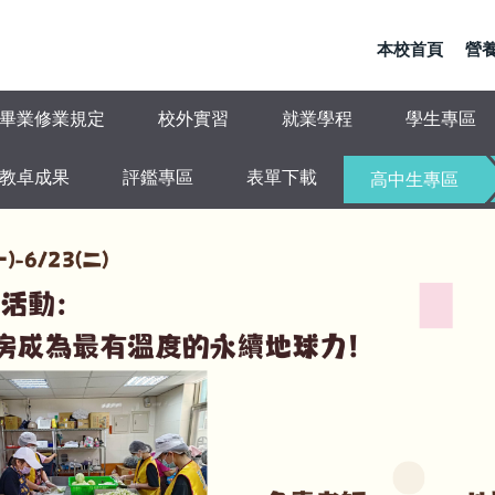
本校首頁
營養
畢業修業規定
校外實習
就業學程
學生專區
教卓成果
評鑑專區
表單下載
高中生專區