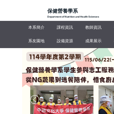
跳
到
保健營養學系
主
Department of Nutrition and Health Sciences
要
本系簡介
課程資訊
教師資訊
內
容
區
系友園地
設備資源
成果展示