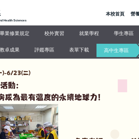
系
本校首頁
營養
and Health Sciences
畢業修業規定
校外實習
就業學程
學生專區
教卓成果
評鑑專區
表單下載
高中生專區