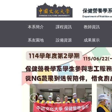
跳
到
保健營養學
主
Department of Nutrition 
要
本系簡介
課程資訊
教師資訊
內
容
區
系友園地
設備資源
成果展示