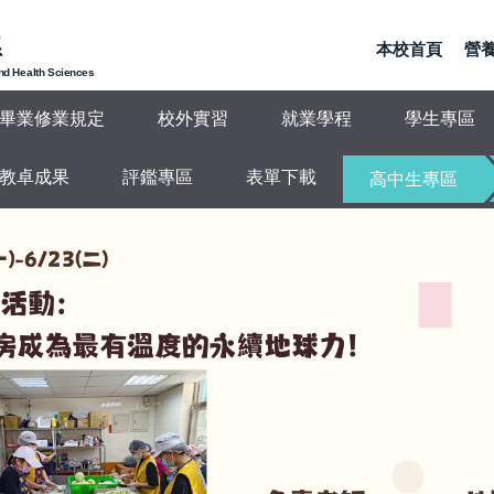
系
本校首頁
營養
and Health Sciences
畢業修業規定
校外實習
就業學程
學生專區
教卓成果
評鑑專區
表單下載
高中生專區