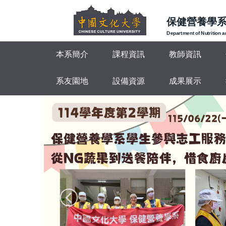
跳
到
保健營養學
主
Department of Nutrition 
要
本系簡介
課程資訊
教師資訊
內
容
區
系友園地
設備資源
成果展示