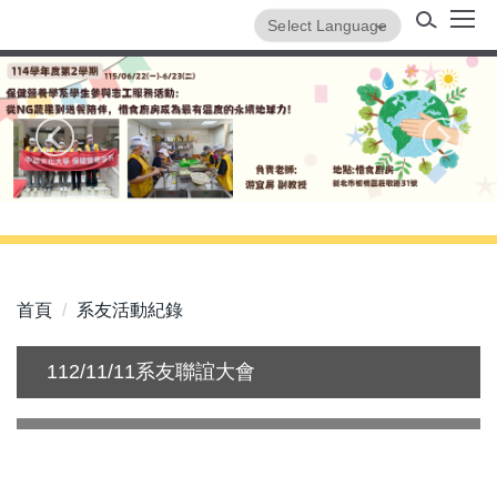
跳
Powered by
Translate
到
主
保健營養學系
要
內
容
區
首頁
系友活動紀錄
112/11/11系友聯誼大會