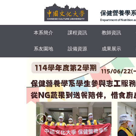
跳
到
保健營養學
主
Department of Nutrition 
要
本系簡介
課程資訊
教師資訊
內
容
區
系友園地
設備資源
成果展示