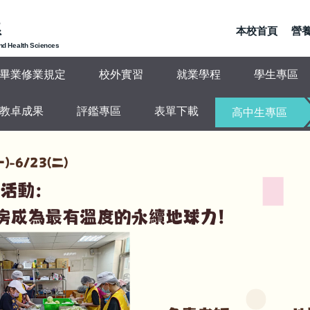
系
本校首頁
營養
and Health Sciences
畢業修業規定
校外實習
就業學程
學生專區
教卓成果
評鑑專區
表單下載
高中生專區