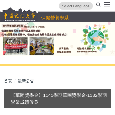
跳
Powered by
Translate
到
主
保健營養學系
要
內
容
區
首頁
最新公告
【華岡獎學金】1141學期華岡獎學金-1132學期
學業成績優良