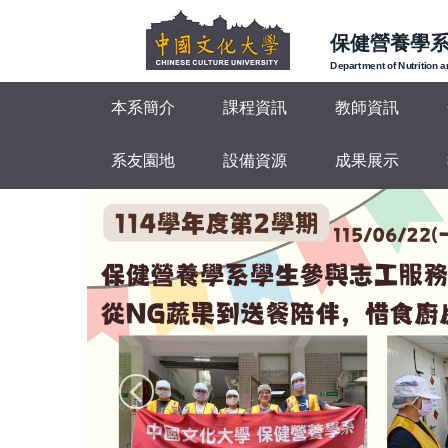
跳
到
保健營養學
主
Department of Nutrition 
要
本系簡介
課程資訊
教師資訊
內
容
區
系友園地
設備資源
成果展示