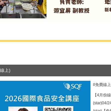
(線上)
#免費線
【4月份
(star)0
(star