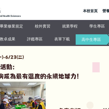
系
本校首頁
營養
and Health Sciences
畢業修業規定
校外實習
就業學程
學生專區
教卓成果
評鑑專區
表單下載
高中生專區