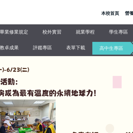
本校首頁
營養
畢業修業規定
校外實習
就業學程
學生專區
教卓成果
評鑑專區
表單下載
高中生專區