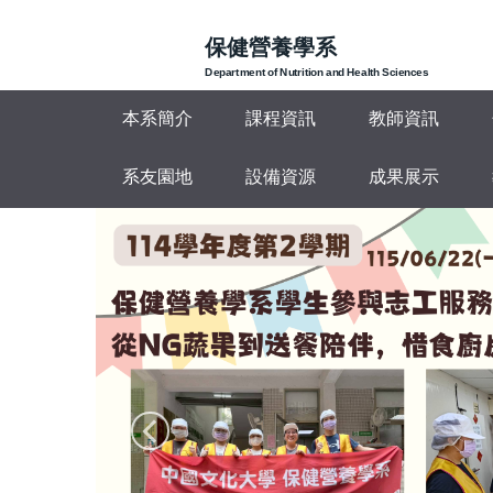
跳
到
保健營養學系
主
Department of Nutrition and Health Sciences
要
本系簡介
課程資訊
教師資訊
內
容
區
系友園地
設備資源
成果展示