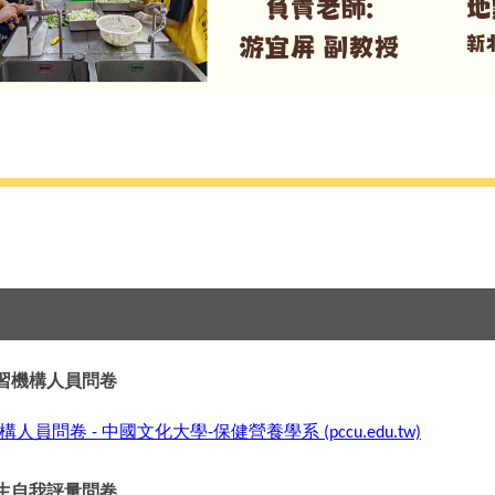
習機構人員問卷
構人員問卷
中國文化大學
保健營養學系
-
-
(pccu.edu.tw)
自我評量問卷