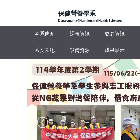
跳
到
保健營養學系
主
Department of Nutrition and Health Sciences
要
本系簡介
課程資訊
教師資訊
內
容
區
系友園地
設備資源
成果展示