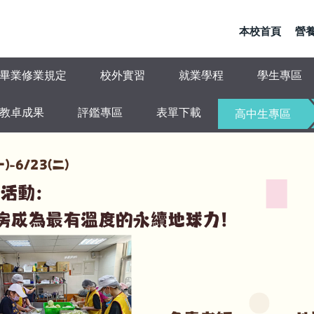
本校首頁
營養
畢業修業規定
校外實習
就業學程
學生專區
教卓成果
評鑑專區
表單下載
高中生專區