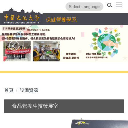
跳
Powered by
Translate
到
主
保健營養學系
要
內
容
區
首頁
設備資源
食品營養生技發展室