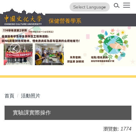
跳
Powered by
Translate
到
主
保健營養學系
要
內
容
區
首頁
活動照片
實驗課實際操作
瀏覽數:
1774