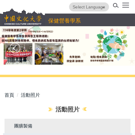
跳
Powered by
Translate
到
主
保健營養學系
要
內
容
區
首頁
活動照片
活動照片
團膳製備