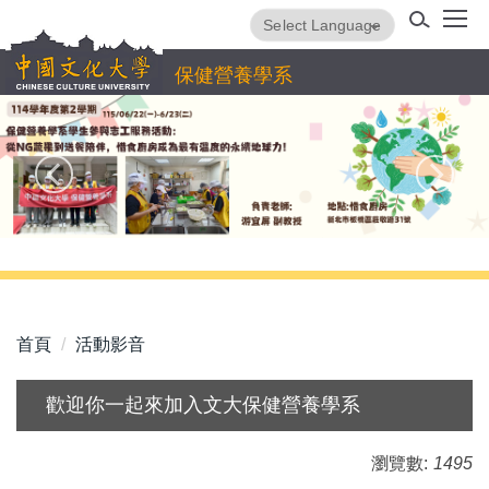
跳
Powered by
Translate
到
主
保健營養學系
要
內
容
區
首頁
活動影音
歡迎你一起來加入文大保健營養學系
瀏覽數:
1495