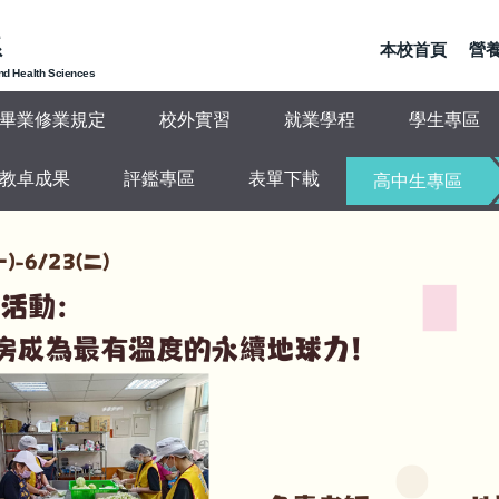
系
本校首頁
營養
and Health Sciences
畢業修業規定
校外實習
就業學程
學生專區
教卓成果
評鑑專區
表單下載
高中生專區