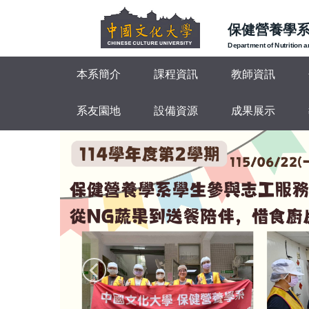
跳
到
保健營養學
主
Department of Nutrition 
要
本系簡介
課程資訊
教師資訊
內
容
區
系友園地
設備資源
成果展示